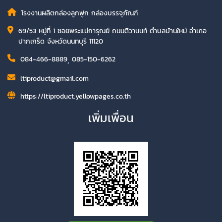
โรงงานผลิตกล่องลูกฟูก กล่องบรรจุภัณฑ์
69/53 หมู่ที่ 1 ซอยพระแม่การุณย์ ถนนติวานนท์ ตำบลบ้านใหม่ อำเภอ
ปากเกร็ด จังหวัดนนทบุรี 11120
084-466-8889
,
085-150-6262
ltiproduct@gmail.com
https://ltiproduct.yellowpages.co.th
เพิ่มเพื่อน